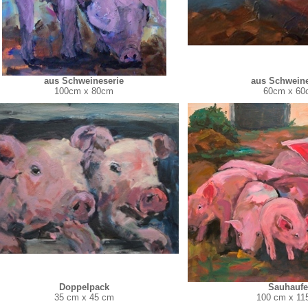
aus Schweineserie
aus Schweine
100cm x 80cm
60cm x 60
Doppelpack
Sauhauf
35 cm x 45 cm
100 cm x 11