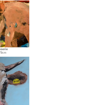
serie
79cm