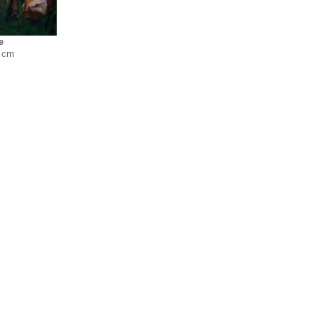
e
 cm