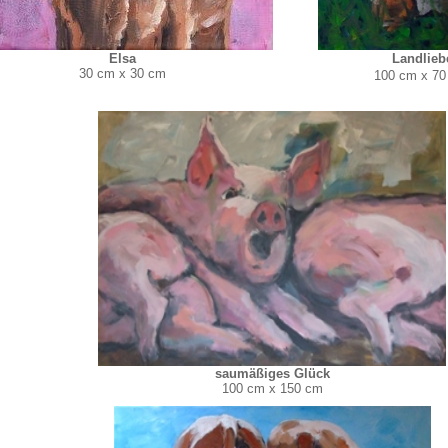
Elsa
Landlieb
30 cm x 30 cm
100 cm x 70
saumäßiges Glück
100 cm x 150 cm