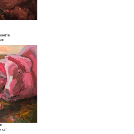
serie
cm
en
5 cm