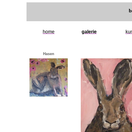
b
home
galerie
ku
Hasen