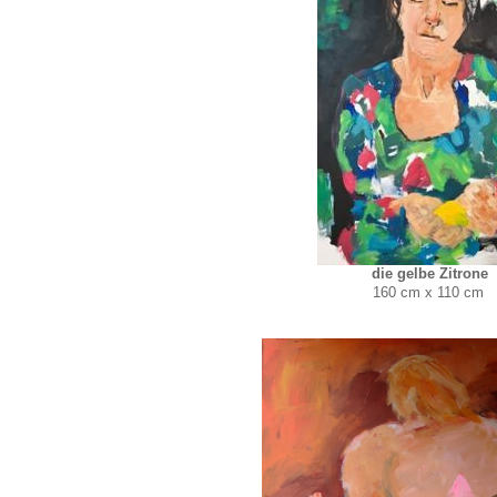
die gelbe Zitrone
160 cm x 110 cm