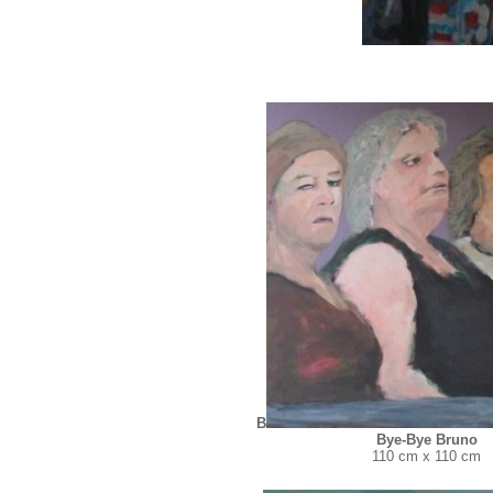
B
Bye-Bye Bruno
110 cm x 110 cm