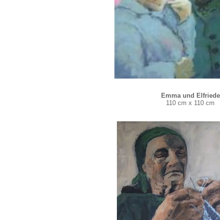
Emma und Elfriede
110 cm x 110 cm